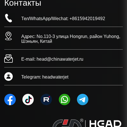
Контакты
Тел/WhatsApp/Wechat:
+8615942019492
Адрес: No.110-3 улица Hongrun, район Yuhong,
Шэньян, Китай
E-mail:
head@chinawaterjet.ru
Telegram:
headwaterjet