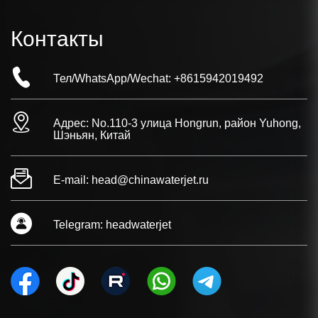
Контакты
Тел/WhatsApp/Wechat:
+8615942019492
Адрес: No.110-3 улица Hongrun, район Yuhong,
Шэньян, Китай
E-mail:
head@chinawaterjet.ru
Telegram:
headwaterjet